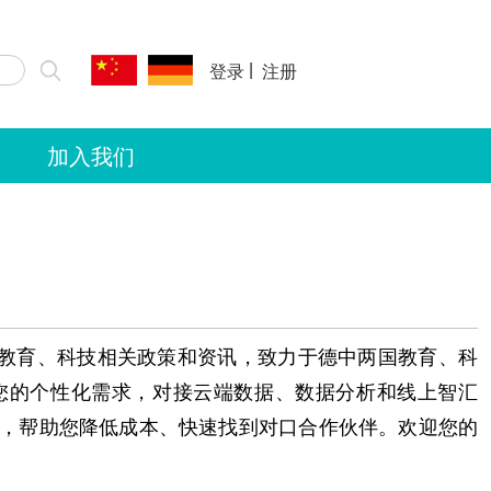
|
登录
注册
加入我们
教育、科技相关政策和资讯，致力于德中两国教育、科
您的个性化需求，对接云端数据、数据分析和线上智汇
，帮助您降低成本、快速找到对口合作伙伴。欢迎您的