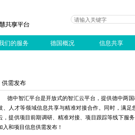
我们的服务
德国概况
信息共享
供需发布
德中智汇平台是开放式的智汇云平台，提供德中两国
技、人才等领域信息共享与精准对接合作。同时，满足
云，提供项目前期调研、精准对接、项目跟踪等线下服务
加入和项目信息供需发布！