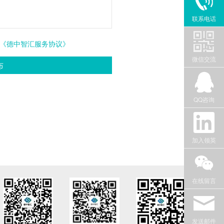
联系电话
《德中智汇服务协议》
微信交流
布
QQ咨询
加入领英
在线留言
发送邮件