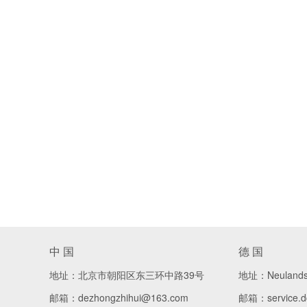
中 国
德 国
地址：北京市朝阳区东三环中路39号
地址：Neulandstr
邮箱：dezhongzhihui@163.com
邮箱：service.d